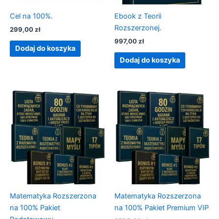
Cel na 100%.
Ebook z Teorii
Rozszerzonej.
299,00
zł
997,00
zł
Dodaj do koszyka
Dodaj do koszyka
Matematyka Rozszerzona
Matematyka Rozszerzona
na 100% Pakiet
na 100% Pakiet Premium VIP