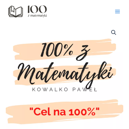
Przejdź
do
treści
ilość
Cel
na
100%