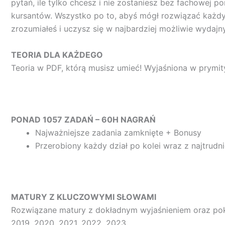
pytań, ile tylko chcesz i nie zostaniesz bez fachowej
kursantów. Wszystko po to, abyś mógł rozwiązać każd
zrozumiałeś i uczysz się w najbardziej możliwie wydajn
TEORIA DLA KAŻDEGO
Teoria w PDF, którą musisz umieć! Wyjaśniona w prymi
PONAD 1057 ZADAŃ – 60H NAGRAŃ
Najważniejsze zadania zamknięte + Bonusy
Przerobiony każdy dział po kolei wraz z najtrudn
MATURY Z KLUCZOWYMI SŁOWAMI
Rozwiązane matury z dokładnym wyjaśnieniem oraz pokaz
2019, 2020, 2021, 2022, 2023