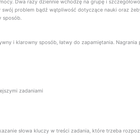
 pomocy. Dwa razy dziennie wchodzę na grupę i szczegółow
y swój problem bądź wątpliwość dotyczące nauki oraz że
y sposób.
tywny i klarowny sposób, łatwy do zapamiętania. Nagrania
iejszymi zadaniami
anie słowa kluczy w treści zadania, które trzeba rozpozna