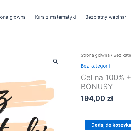
rona główna
Kurs z matematyki
Bezpłatny webinar
ilość
Strona główna
/
Bez kate
Cel
Bez kategorii
na
Cel na 100% +
100%
BONUSY
+
,,Twoja
194,00
zł
Indywidualna
Pomoc''
+
BONUSY
Dodaj do koszyk