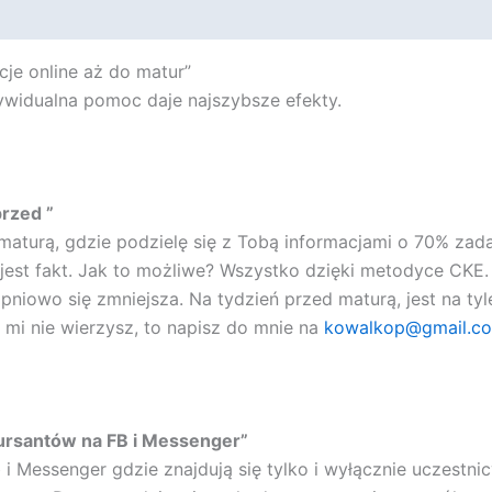
cje online aż do matur”
dywidualna pomoc daje najszybsze efekty.
rzed ”
 maturą, gdzie podzielę się z Tobą informacjami o 70% za
 To jest fakt. Jak to możliwe? Wszystko dzięki metodyce CK
opniowo się zmniejsza. Na tydzień przed maturą, jest na ty
mi nie wierzysz, to napisz do mnie na
kowalkop@gmail.c
ursantów na FB i Messenger”
i Messenger gdzie znajdują się tylko i wyłącznie uczestn