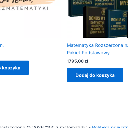
n.
Matematyka Rozszerzona n
Pakiet Podstawowy
1795,00
zł
o koszyka
Dodaj do koszyka
zastrzeżone © 2026 "100 z matematyki" -
Polityka prywat