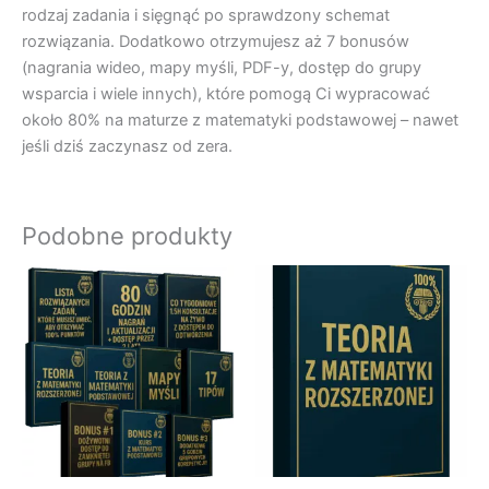
rodzaj zadania i sięgnąć po sprawdzony schemat
rozwiązania. Dodatkowo otrzymujesz aż 7 bonusów
(nagrania wideo, mapy myśli, PDF-y, dostęp do grupy
wsparcia i wiele innych), które pomogą Ci wypracować
około 80% na maturze z matematyki podstawowej – nawet
jeśli dziś zaczynasz od zera.
Podobne produkty